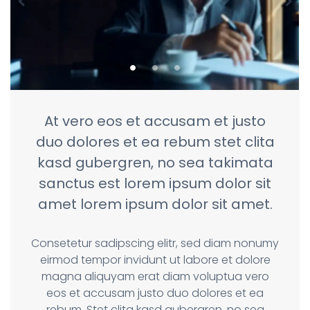
At vero eos et accusam et justo
duo dolores et ea rebum stet clita
kasd gubergren, no sea takimata
sanctus est lorem ipsum dolor sit
amet lorem ipsum dolor sit amet.
Consetetur sadipscing elitr, sed diam nonumy
eirmod tempor invidunt ut labore et dolore
magna aliquyam erat diam voluptua vero
eos et accusam justo duo dolores et ea
rebum. Stet clita kasd gubergren, no sea