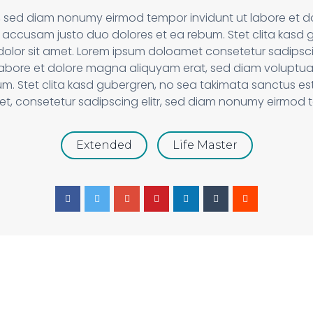
tr, sed diam nonumy eirmod tempor invidunt ut labore et 
 accusam justo duo dolores et ea rebum. Stet clita kasd 
dolor sit amet. Lorem ipsum doloamet consetetur sadipsci
labore et dolore magna aliquyam erat, sed diam voluptua
um. Stet clita kasd gubergren, no sea takimata sanctus est
et, consetetur sadipscing elitr, sed diam nonumy eirmod t
Extended
Life Master