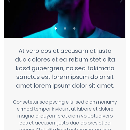
At vero eos et accusam et justo
duo dolores et ea rebum stet clita
kasd gubergren, no sea takimata
sanctus est lorem ipsum dolor sit
amet lorem ipsum dolor sit amet.
Consetetur sadipscing elitr, sed diam nonumy
eirmod tempor invidunt ut labore et dolore
magna aliquyam erat diam voluptua vero
eos et accusam justo duo dolores et ea
rebum. Stet clita kasd gubergren, no sea