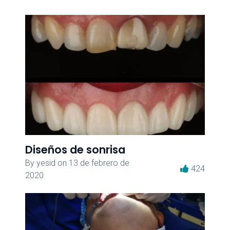
Diseños de sonrisa
By
yesid
on
13 de febrero de
424
2020