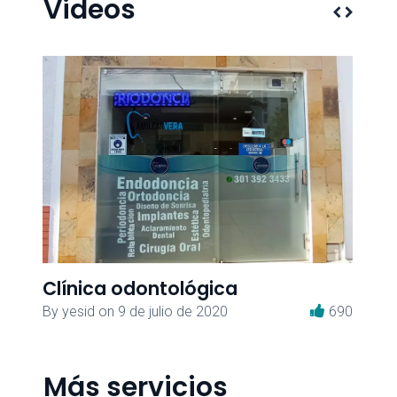
Videos
Clínica odontológica
Cl
436
By
yesid
on
9 de julio de 2020
690
B
Más servicios