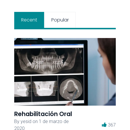
Recent
Popular
Rehabilitación Oral
By
yesid
on
1 de marzo de
367
2020