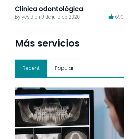
Clínica odontológica
Cl
436
By
yesid
on
9 de julio de 2020
690
B
Más servicios
Recent
Popular