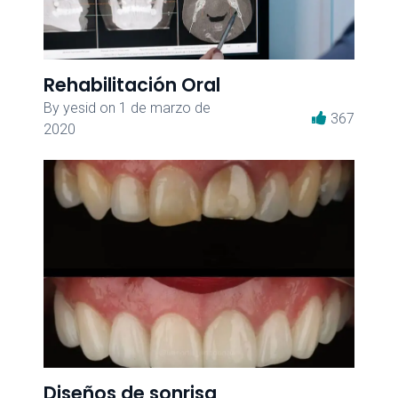
Rehabilitación Oral
By
yesid
on
1 de marzo de
367
2020
Diseños de sonrisa