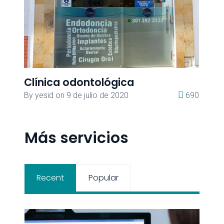
Clínica odontológica
Cl
435
By
yesid
on
9 de julio de 2020
690
B
Más servicios
Recent
Popular