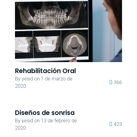
Rehabilitación Oral
By
yesid
on
1 de marzo de
366
2020
Diseños de sonrisa
By
yesid
on
13 de febrero de
423
2020