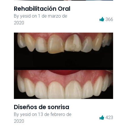
Rehabilitación Oral
By
yesid
on
1 de marzo de
366
2020
Diseños de sonrisa
By
yesid
on
13 de febrero de
423
2020