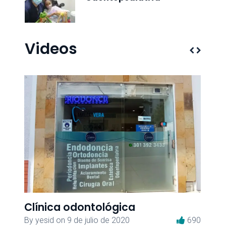
Videos
Clínica odontológica
Cl
435
By
yesid
on
9 de julio de 2020
690